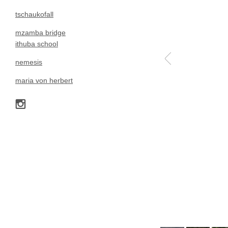
historisches gebäud
tschaukofall
mzamba bridge
ithuba school
nemesis
maria von herbert