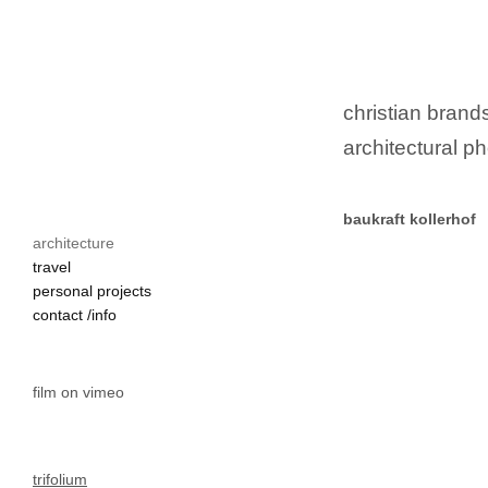
christian brands
architectural ph
baukraft kollerhof
architecture
kollerhof

travel
strassburg

personal projects
gurktal

contact /info
renovierung

restrukturierung

denkmalschutz

film on vimeo
gasthof

nachnutzung

nutzungskonzept

dachstuhl

trifolium