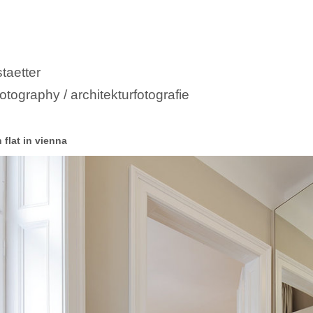
taetter
otography / architekturfotografie
 flat in vienna
wien

ermes