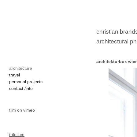
christian brands
architectural ph
architekturbox wien
architecture
altbauwohnung

travel
renovierung

personal projects
wien vienna

contact /info
interior design

innenarchitektur

architekturfotografie

film on vimeo
architekturfotografie 
stoffe tapeten von h
trifolium