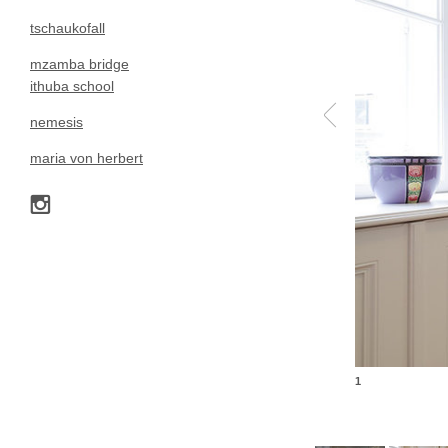
tschaukofall
mzamba bridge
ithuba school
nemesis
maria von herbert
1