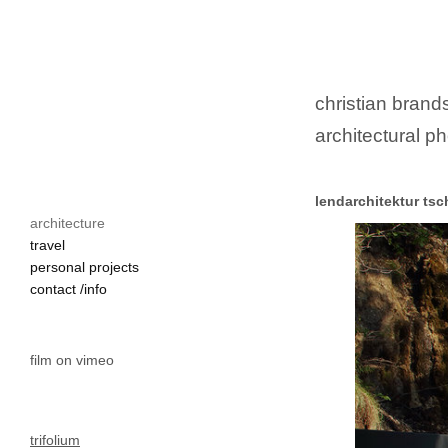
christian brands
architectural ph
lendarchitektur tsc
architecture
tscheppaschlucht

travel
aussichtsplattform

personal projects
aussichtssteg

contact /info
kärnten

wanderziel

tschaukofall

film on vimeo
gemeinde ferlach
trifolium