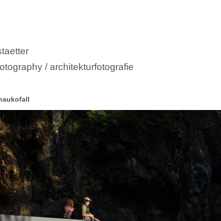
taetter
otography / architekturfotografie
haukofall