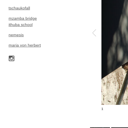
tschaukofall
mzamba bridge
ithuba school
nemesis
maria von herbert
1